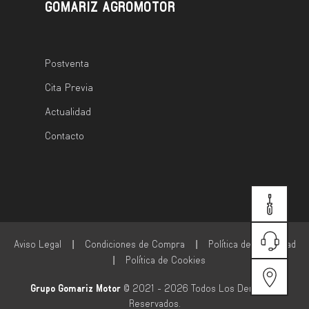
GOMARIZ AGROMOTOR
Postventa
Cita Previa
Actualidad
Contacto
CITA
PREVIA
Aviso Legal
|
Condiciones de Compra
|
Política de Privacidad
TE
|
Política de Cookies
LLAMAM
LOCALIZ
Grupo Gomariz Motor
© 2021 - 2026 Todos Los Derechos
Reservados.