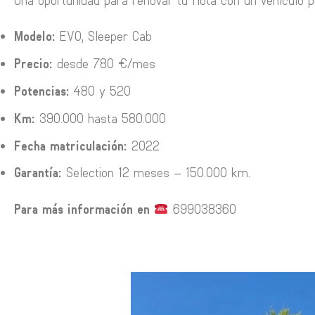
Una oportunidad para renovar tu flota con un vehículo 
Modelo:
EVO, Sleeper Cab
Precio:
desde 780 €/mes
Potencias:
480 y 520
Km:
390.000 hasta 580.000
Fecha matriculación:
2022
Garantía:
Selection 12 meses – 150.000 km.
Para más información en
699038360