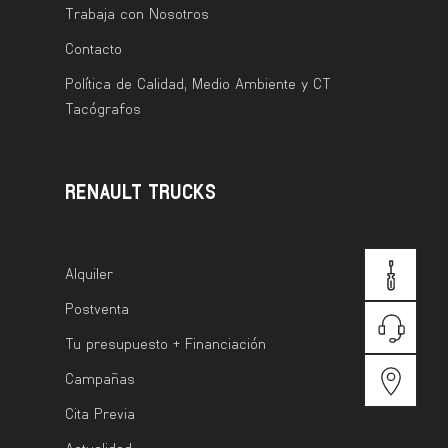
Trabaja con Nosotros
Contacto
Política de Calidad, Medio Ambiente y CT
Tacógrafos
RENAULT TRUCKS
Alquiler
CITA
PREVIA
Postventa
Tu presupuesto + Financiación
TE
LLAMAM
Campañas
LOCALIZ
Cita Previa
Actualidad